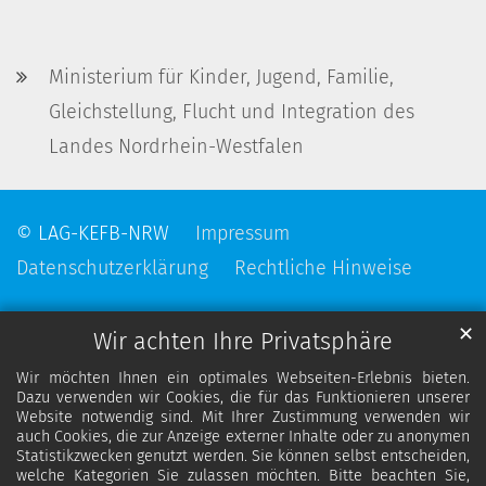
Ministerium für Kinder, Jugend, Familie,
Gleichstellung, Flucht und Integration des
Landes Nordrhein-Westfalen
© LAG-KEFB-NRW
Impressum
Datenschutzerklärung
Rechtliche Hinweise
✕
Wir achten Ihre Privatsphäre
Wir möchten Ihnen ein optimales Webseiten-Erlebnis bieten.
Dazu verwenden wir Cookies, die für das Funktionieren unserer
Website notwendig sind. Mit Ihrer Zustimmung verwenden wir
auch Cookies, die zur Anzeige externer Inhalte oder zu anonymen
Statistikzwecken genutzt werden. Sie können selbst entscheiden,
welche Kategorien Sie zulassen möchten. Bitte beachten Sie,