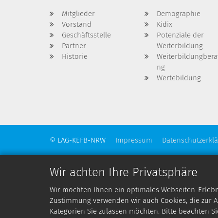
Mitglieder
Demographie
Vorstand
Kidix
Geschäftsstelle
Potenziale der
Partner
Weiterbildung
Historie
Weiterbildungbera
ng
Wertebildung
© LAG-KEFB-NRW
Impressum
Datenschutzerkl
Wir achten Ihre Privatsphäre
Wir möchten Ihnen ein optimales Webseiten-Erlebnis
Zustimmung verwenden wir auch Cookies, die zur An
Kategorien Sie zulassen möchten. Bitte beachten Si