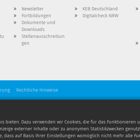
Newsletter
KEB Deutschland
Fortbildungen
Digitalcheck NRW
Dokumente und
Downloads
tu
Stellenausschreibun
gen
ärung
Rechtliche Hinweise
 bieten. Dazu verwenden wir Cookies, die für das Funktionieren u
zeige externer Inhalte oder zu anonymen Statistikzwecken genutzt
e, dass auf Basis Ihrer Einstellungen womöglich nicht mehr alle Fu