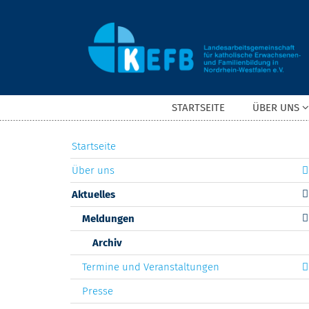
Zum Inhalt springen
STARTSEITE
ÜBER UNS
Startseite
Über uns
Aktuelles
Meldungen
Archiv
Termine und Veranstaltungen
Presse