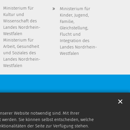
Ministerium für
Ministerium für
Kultur und
Kinder, Jugend,
Wissenschaft des
Familie,
Landes Nordrhein-
Gleichstellung,
Westfalen
Flucht und
Ministerium für
Integration des
Arbeit, Gesundheit
Landes Nordrhein-
und Soziales des
Westfalen
Landes Nordrhein-
Westfalen
✕
nserer Website notwendig sind. Mit Ihrer
 werden. Sie können selbst entscheiden, welche
nktionalitäten der Seite zur Verfügung stehen.