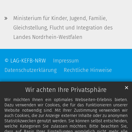
Ministerium für Kinder, Jugend, Familie,
Gleichstellung, Flucht und Integration des
Landes Nordrhein-Westfalen
© LAG-KEFB-NRW
Impressum
Datenschutzerklärung
Rechtliche Hinweise
✕
Wir achten Ihre Privatsphäre
Wir möchten Ihnen ein optimales Webseiten-Erlebnis bieten.
Dazu verwenden wir Cookies, die für das Funktionieren unserer
Website notwendig sind. Mit Ihrer Zustimmung verwenden wir
auch Cookies, die zur Anzeige externer Inhalte oder zu anonymen
Statistikzwecken genutzt werden. Sie können selbst entscheiden,
welche Kategorien Sie zulassen möchten. Bitte beachten Sie,
dass auf Basis Ihrer Einstellungen womöglich nicht mehr alle