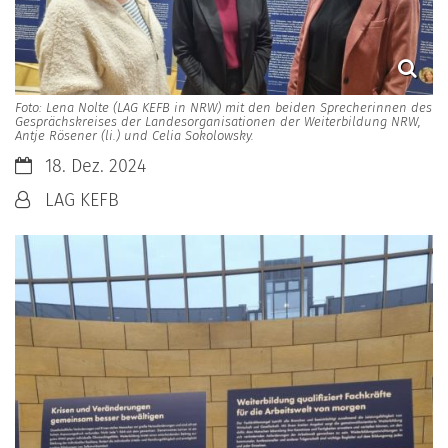
Foto: Lena Nolte (LAG KEFB in NRW) mit den beiden Sprecherinnen des
Gesprächskreises der Landesorganisationen der Weiterbildung NRW,
Antje Rösener (li.) und Celia Sokolowsky.
Datum:
18. Dez. 2024
Von:
LAG KEFB