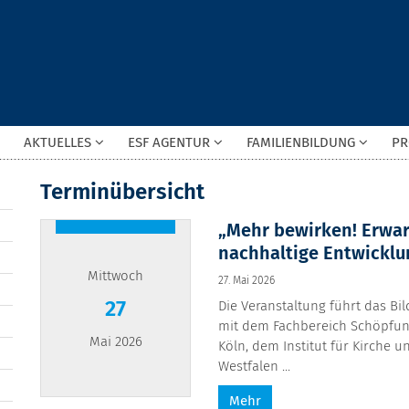
AKTUELLES
ESF AGENTUR
FAMILIENBILDUNG
PR
Terminübersicht
„Mehr bewirken! Erwar
nachhaltige Entwicklu
Mittwoch
27. Mai 2026
27
Die Veranstaltung führt das Bi
mit dem Fachbereich Schöpfung
Mai 2026
Köln, dem Institut für Kirche 
Westfalen ...
Mehr
Datum: 27. Mai 2026