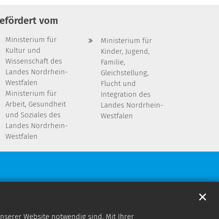
efördert vom
Ministerium für
Ministerium für
Kultur und
Kinder, Jugend,
Wissenschaft des
Familie,
Landes Nordrhein-
Gleichstellung,
Westfalen
Flucht und
Ministerium für
Integration des
Arbeit, Gesundheit
Landes Nordrhein-
und Soziales des
Westfalen
Landes Nordrhein-
Westfalen
✕
nserer Website notwendig sind. Mit Ihrer