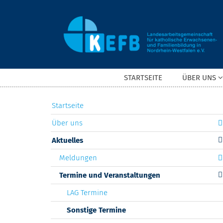
Zum Inhalt springen
STARTSEITE
ÜBER UNS
Startseite
Über uns
Aktuelles
Meldungen
Termine und Veranstaltungen
LAG Termine
Sonstige Termine