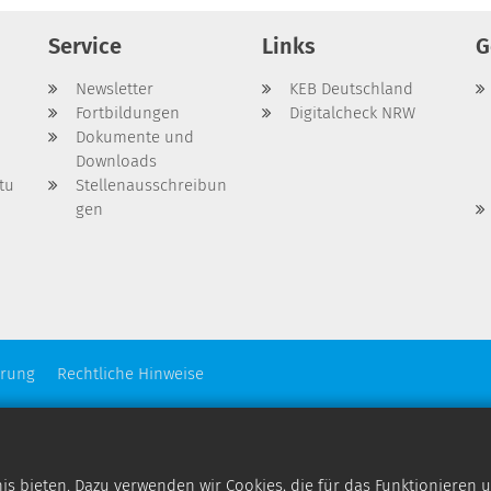
Service
Links
G
Newsletter
KEB Deutschland
Fortbildungen
Digitalcheck NRW
Dokumente und
Downloads
tu
Stellenausschreibun
gen
ärung
Rechtliche Hinweise
 bieten. Dazu verwenden wir Cookies, die für das Funktionieren u