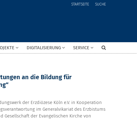
STARTSEITE
SUCHE
OJEKTE
DIGITALISIERUNG
SERVICE
tungen an die Bildung für
ng“
ldungswerk der Erzdiözese Köln e.V. in Kooperation
sverantwortung im Generalvikariat des Erzbistums
und Gesellschaft der Evangelischen Kirche von