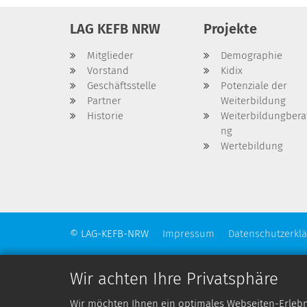
LAG KEFB NRW
Projekte
Mitglieder
Demographie
Vorstand
Kidix
Geschäftsstelle
Potenziale der
Partner
Weiterbildung
Historie
Weiterbildungbera
ng
Wertebildung
© LAG-KEFB-NRW
Impressum
Datenschutzerkl
Wir achten Ihre Privatsphäre
Wir möchten Ihnen ein optimales Webseiten-Erlebnis